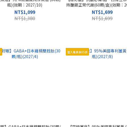
瓶)(效期：2027/10)
持醣類正常代謝(60顆/盒)(效期：202
NT$1,099
NT$1,699
NT$1,380
NT$1,699
六
登入會員享85折
眠】GABA+日本雞精雙胜肽(30顆/
【究極薑皇】95%美國專利薑黃 (3