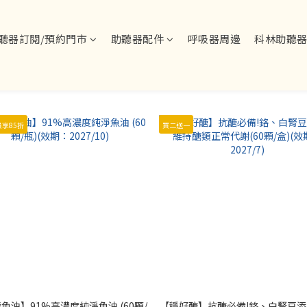
聽器訂閱/預約門市
助聽器配件
呼吸器周邊
科林助聽
享85折
買二送一
魚油】91%高濃度純淨魚油 (60顆/
【穩好醣】抗醣必備!鉻、白腎豆