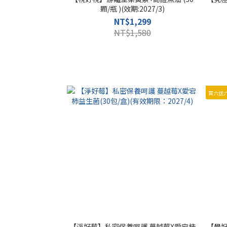
顆/瓶 )(效期:2027/3)
NT$1,299
NT$1,580
買六送
【淨好莓】私密保養呵護 蔓越莓X愛宕柿
【覺好