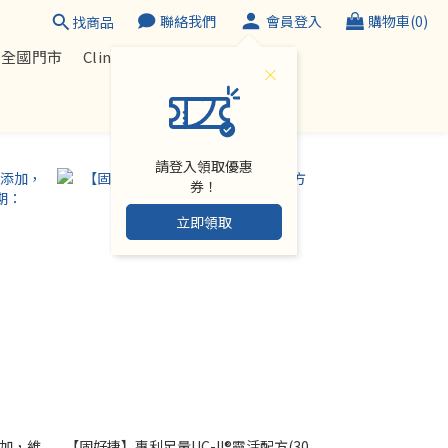
聯絡我們
會員登入
購物車(0)
找商品
器全國門市
Clinico Sound 輔聽器
請登入領取優惠
券！
立即領取
添加，維
【固好捷】專利足量UC-II®靈活配方(30